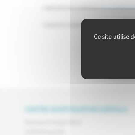
Composition de la commission:
Liste commission re
Contacter les membres :
contacter les representa
Ce site utilise
CENTRE HOSPITALIER DECAZEVILLE
60 Avenue Prosper Alfaric
12300 Decazeville