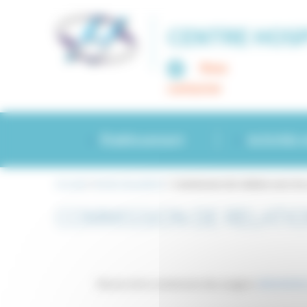
Panneau de gestion des cookies
CENTRE HOSP
Nous
contacter
Établissement
Activités 
Accueil
>
Droits du patient
>
Commission de relation avec le
COMMISSION DE RELATIO
Mission de la commission des usagers:
MISSION DE