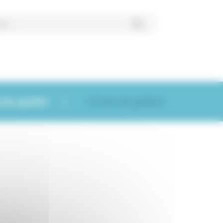
her
che qualité
Droits du patient