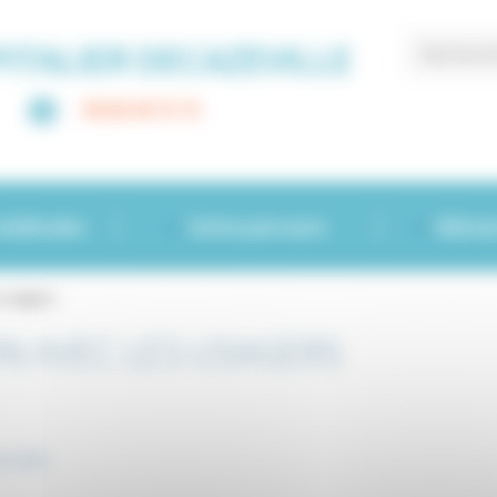
ITALIER DECAZEVILLE
Recherc
05 65 43 71 71
médicales
Votre parcours
Démar
s usagers
N AVEC LES USAGERS
 LA CDU